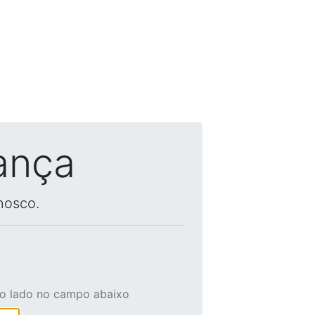
ança
nosco.
ao lado no campo abaixo