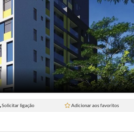
Loja (4)
Prédio (1)
Sala Comercial (2)
Sobrado (5)
Studio (4)
Terreno (3)
Terreno em Condomínio (3)
Solicitar ligação
Adicionar aos favoritos