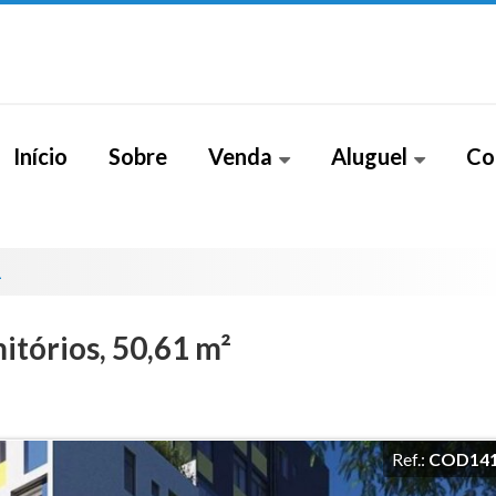
Início
Sobre
Venda
Aluguel
Co
Apartamento (244)
Casa (1)
Apart
Apartamento Duplex (22)
Casa em Condomínio (1)
1
Apartamento Garden (41)
Sobrado (1)
tórios, 50,61 m²
Barracão (1)
Casa (5)
Casa em Condomínio (10)
Ref.:
COD14
Cobertura Duplex (72)