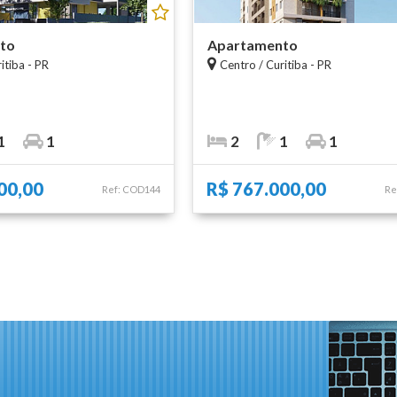
to
Apartamento
itiba - PR
Centro / Curitiba - PR
1
1
2
1
1
00,00
R$ 767.000,00
Ref: COD144
Re