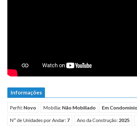
Informações
Perfil:
Novo
Mobília:
Não Mobiliado
Em Condomíni
Nº de Unidades por Andar:
7
Ano da Construção:
2025