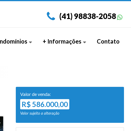
(41) 98838-2058
ndomínios
+ Informações
Contato
amento Garden (3)
Documentos
Valor de venda:
R$ 586.000,00
Valor sujeito a alteração
1