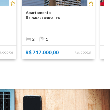
Apartamento
Ap
Centro / Curitiba - PR
P
2
1
R$ 717.000,00
R$
f: COD902
Ref: COD229