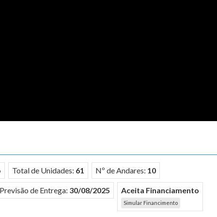
o
Total de Unidades:
61
Nº de Andares:
10
Previsão de Entrega:
30/08/2025
Aceita Financiamento
Simular Financimento