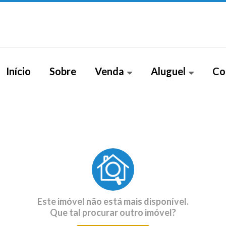
Início
Sobre
Venda
Aluguel
Co
Apartamento (244)
Casa (1)
Apart
Apartamento Duplex (22)
Casa em Condomínio (1)
Apartamento Garden (41)
Sobrado (1)
Barracão (1)
Casa (5)
Casa em Condomínio (10)
Este imóvel não está mais disponível.
Que tal procurar outro imóvel?
Cobertura Duplex (72)