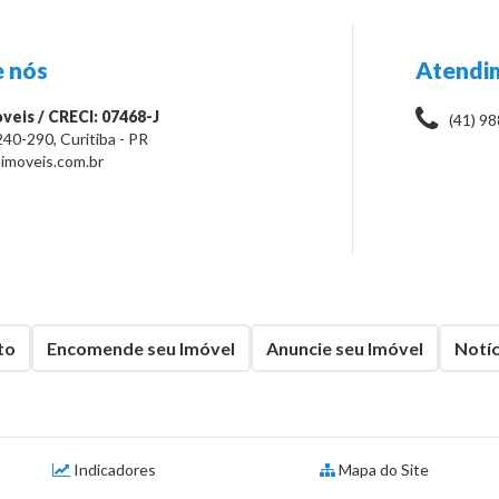
 nós
Atendi
veis / CRECI: 07468-J
(41) 9
240-290
,
Curitiba
-
PR
imoveis.com.br
to
Encomende seu Imóvel
Anuncie seu Imóvel
Notíc
Indicadores
Mapa do Site