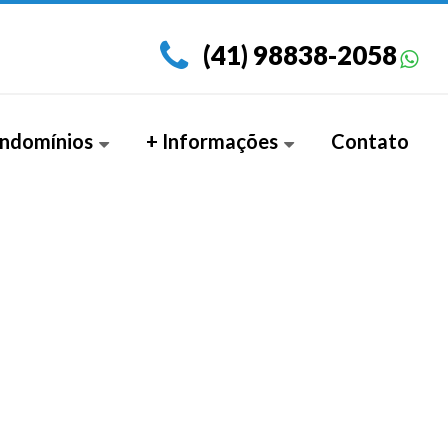
(41) 98838-2058
ndomínios
+ Informações
Contato
amento Garden (3)
Documentos