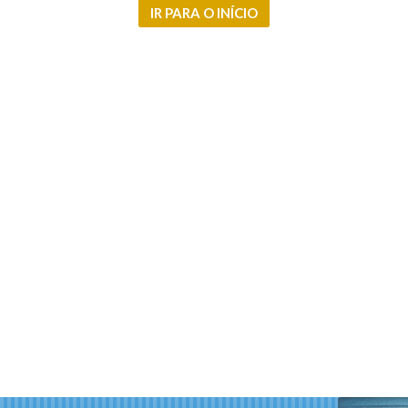
IR PARA O INÍCIO
Loja (4)
Prédio (1)
Sala Comercial (2)
Sobrado (5)
Studio (4)
Terreno (3)
Terreno em Condomínio (3)