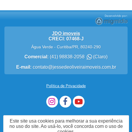
JDO imoveis
CRECI: 07468-J
Água Verde
-
Curitiba
/
PR
,
80240-290
Comercial:
(41) 98838-2058
(Claro)
E-mail:
contato@jessedeoliveiraimoveis.com.br
Política de Privacidade
Este site usa cookies para melhorar a sua experiência
no uso do site. Ao usá-lo, você concorda com o uso de
cookies.
Me Chame no WhatsApp