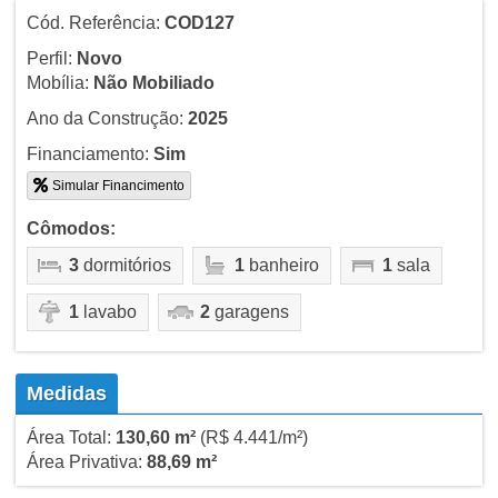
Cód. Referência:
COD127
Perfil:
Novo
Mobília:
Não Mobiliado
Ano da Construção:
2025
Financiamento:
Sim
Simular Financimento
Cômodos:
3
dormitórios
1
banheiro
1
sala
1
lavabo
2
garagens
Medidas
Área Total:
130,60 m²
(R$ 4.441/m²)
Área Privativa:
88,69 m²