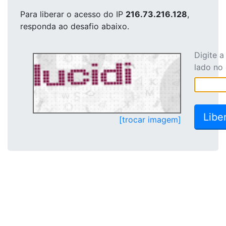
Para liberar o acesso
do IP
216.73.216.128
,
responda ao desafio abaixo.
Digite 
lado no
[trocar imagem]