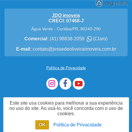
JDO imoveis
CRECI: 07468-J
Água Verde
-
Curitiba
/
PR
,
80240-290
Comercial:
(41) 98838-2058
(Claro)
E-mail:
contato@jessedeoliveiraimoveis.com.br
Política de Privacidade
Este site usa cookies para melhorar a sua experiência
no uso do site. Ao usá-lo, você concorda com o uso de
cookies.
Me Chame no WhatsApp
OK
Política de Privacidade
Enviar mensagem
Chat