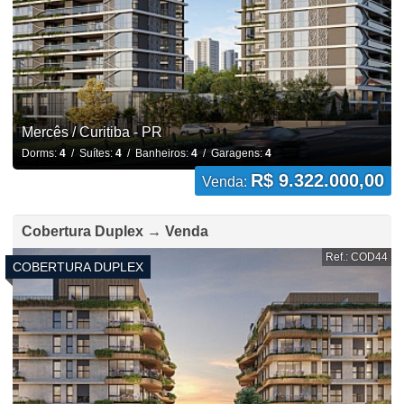
Mercês / Curitiba - PR
Dorms:
4
/ Suítes:
4
/ Banheiros:
4
/ Garagens:
4
R$ 9.322.000,00
Venda:
Cobertura Duplex → Venda
Ref.: COD44
COBERTURA DUPLEX