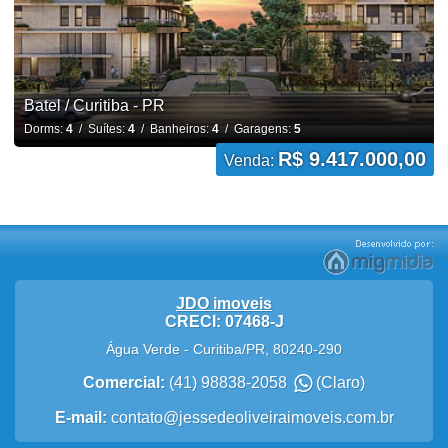
Batel / Curitiba - PR
Dorms:
4
/ Suítes:
4
/ Banheiros:
4
/ Garagens:
5
R$ 9.417.000,00
Venda:
JDO imoveis
CRECI: 07468-J
Água Verde
-
Curitiba
/
PR
,
80240-290
Comercial:
(41) 98838-2058
(Claro)
E-mail:
contato@jessedeoliveiraimoveis.com.br