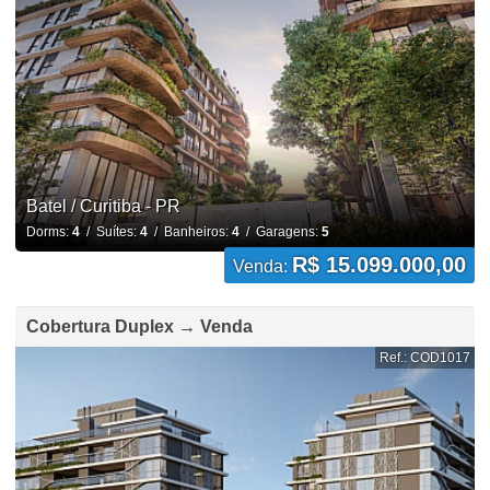
Batel / Curitiba - PR
Dorms:
4
/ Suítes:
4
/ Banheiros:
4
/ Garagens:
5
R$ 15.099.000,00
Venda:
Cobertura Duplex → Venda
Ref.: COD1017