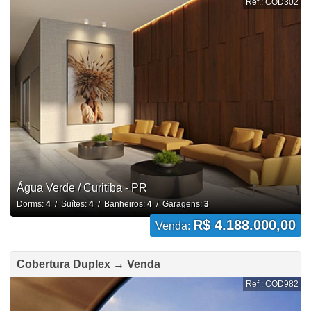
Ref.: COD302
Água Verde / Curitiba - PR
Dorms:
4
/ Suítes:
4
/ Banheiros:
4
/ Garagens:
3
R$ 4.188.000,00
Venda:
Cobertura Duplex → Venda
Ref.: COD982