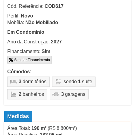
Cód. Referência:
COD617
Perfil:
Novo
Mobília:
Não Mobiliado
Em Condomínio
Ano da Construção:
2027
Financiamento:
Sim
Simular Financimento
Cômodos:
3
dormitórios
sendo
1
suíte
2
banheiros
3
garagens
Medidas
Área Total:
190 m²
(R$ 8.800/m²)
Área Privativa:
183,96 m²