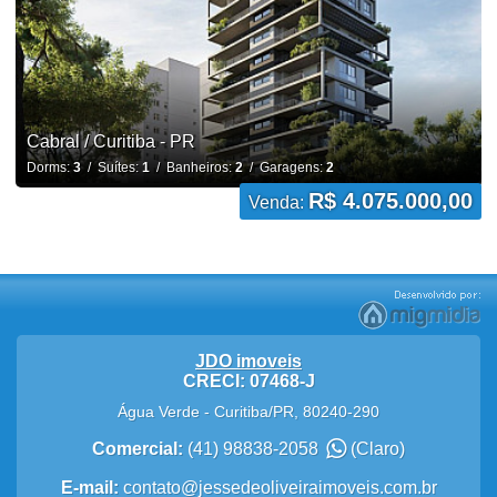
Cabral / Curitiba - PR
Dorms:
3
/ Suítes:
1
/ Banheiros:
2
/ Garagens:
2
R$ 4.075.000,00
Venda:
JDO imoveis
CRECI: 07468-J
Água Verde
-
Curitiba
/
PR
,
80240-290
Comercial:
(41) 98838-2058
(Claro)
E-mail:
contato@jessedeoliveiraimoveis.com.br