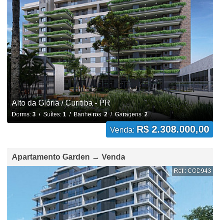
Alto da Glória / Curitiba - PR
Dorms:
3
/ Suítes:
1
/ Banheiros:
2
/ Garagens:
2
R$ 2.308.000,00
Venda:
Apartamento Garden → Venda
Ref.: COD943