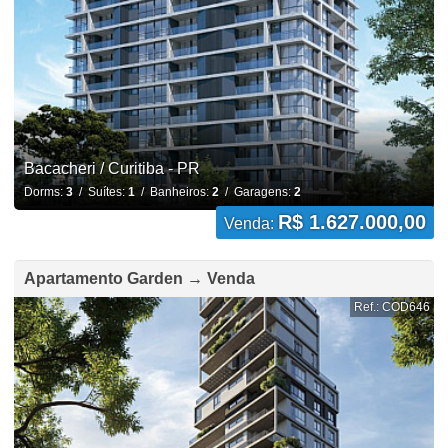
Bacacheri / Curitiba - PR
Dorms:
3
/ Suítes:
1
/ Banheiros:
2
/ Garagens:
2
R$ 1.627.000,00
Venda:
Apartamento Garden → Venda
Ref.: COD646