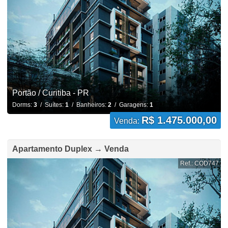
Portão / Curitiba - PR
Dorms:
3
/ Suítes:
1
/ Banheiros:
2
/ Garagens:
1
R$ 1.475.000,00
Venda:
Apartamento Duplex → Venda
Ref.: COD747