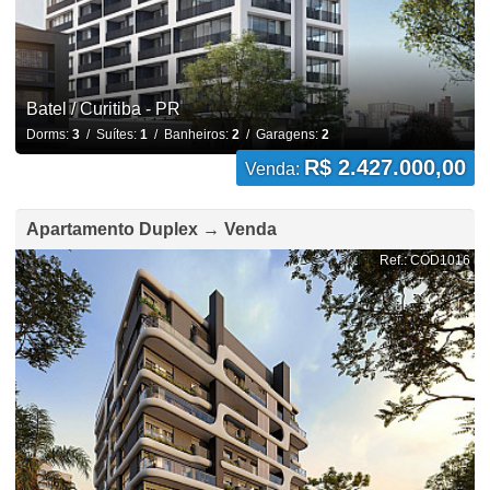
Batel / Curitiba - PR
Dorms:
3
/ Suítes:
1
/ Banheiros:
2
/ Garagens:
2
R$ 2.427.000,00
Venda:
Apartamento Duplex → Venda
Ref.: COD1016