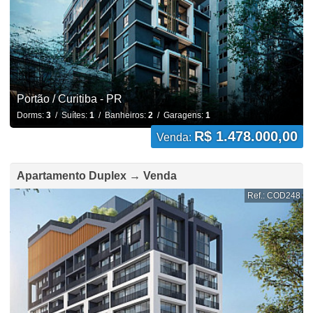
Portão / Curitiba - PR
Dorms:
3
/ Suítes:
1
/ Banheiros:
2
/ Garagens:
1
R$ 1.478.000,00
Venda:
Apartamento Duplex → Venda
Ref.: COD248