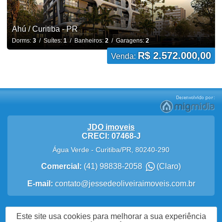
Ahú / Curitiba - PR
Dorms:
3
/ Suítes:
1
/ Banheiros:
2
/ Garagens:
2
R$ 2.572.000,00
Venda:
JDO imoveis
CRECI: 07468-J
Água Verde
-
Curitiba
/
PR
,
80240-290
Comercial:
(41) 98838-2058
(Claro)
E-mail:
contato@jessedeoliveiraimoveis.com.br
Política de Privacidade
Este site usa cookies para melhorar a sua experiência