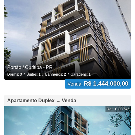
Portão / Curitiba - PR
Dorms:
3
/ Suítes:
1
/ Banheiros:
2
/ Garagens:
1
R$ 1.444.000,00
Venda:
Apartamento Duplex → Venda
Ref.: COD746