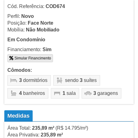
Cód. Referência:
COD674
Perfil:
Novo
Posição:
Face Norte
Mobília:
Não Mobiliado
Em Condomínio
Financiamento:
Sim
Simular Financimento
Cômodos:
3
dormitórios
sendo
3
suítes
4
banheiros
1
sala
3
garagens
Medidas
Área Total:
235,89 m²
(R$ 14.795/m²)
Área Privativa:
235,89 m²