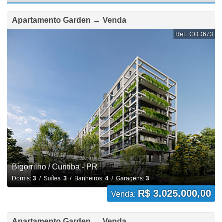
Apartamento Garden → Venda
Ref.: COD673
Bigorrilho / Curitiba - PR
Dorms:
3
/ Suítes:
3
/ Banheiros:
4
/ Garagens:
3
R$ 3.025.000,00
Venda:
Apartamento Garden → Venda