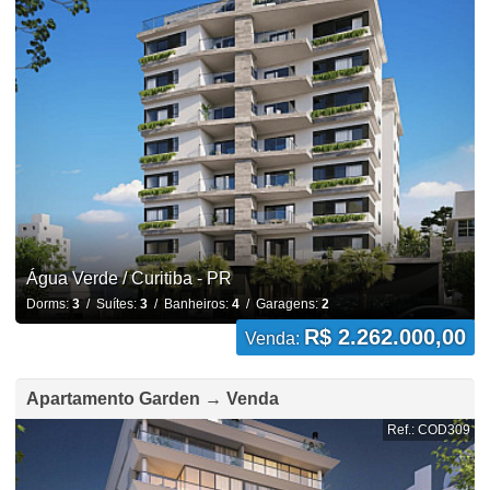
Água Verde / Curitiba - PR
Dorms:
3
/ Suítes:
3
/ Banheiros:
4
/ Garagens:
2
R$ 2.262.000,00
Venda:
Apartamento Garden → Venda
Ref.: COD309