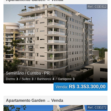
Ref.: COD312
Seminário / Curitiba - PR
Dorms:
3
/ Suítes:
3
/ Banheiros:
4
/ Garagens:
3
R$ 3.353.300,00
Venda:
Apartamento Garden → Venda
Ref.: COD272