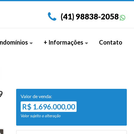
(41) 98838-2058
ndomínios
+ Informações
Contato
amento Garden (3)
Documentos
9
Valor de venda:
R$ 1.696.000,00
Valor sujeito a alteração