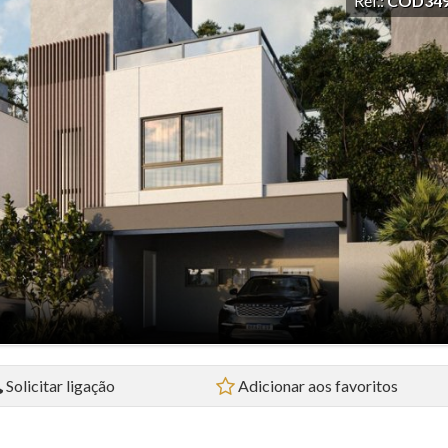
Ref.:
COD34
Loja (4)
Prédio (1)
Sala Comercial (2)
Sobrado (5)
Studio (4)
Terreno (3)
Terreno em Condomínio (3)
Solicitar ligação
Adicionar aos favoritos