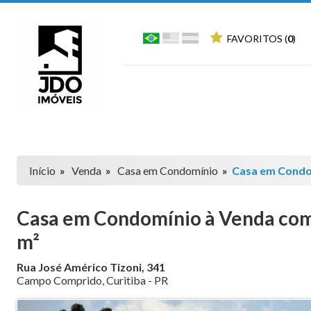
FAVORITOS (
0
)
Início
»
Venda
»
Casa em Condomínio
»
Casa em Cond
Casa em Condomínio à Venda com 3
m²
Rua José Américo Tizoni, 341
Campo Comprido
,
Curitiba
-
PR