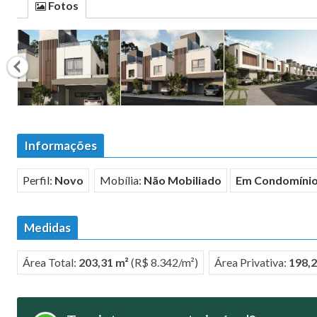
Fotos
Informações
Perfil:
Novo
Mobília:
Não Mobiliado
Em Condomíni
Medidas
Área Total:
203,31 m²
(R$ 8.342/m²)
Área Privativa:
198,2