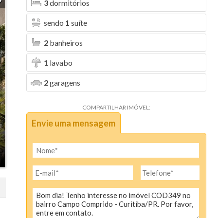
9
3
dormitórios
sendo
1
suíte
2
banheiros
1
lavabo
2
garagens
COMPARTILHAR IMÓVEL:
Envie uma mensagem