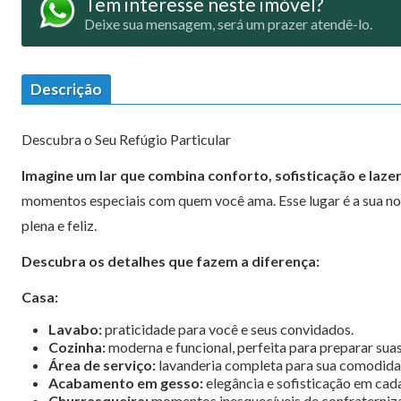
Tem interesse neste imóvel?
Deixe sua mensagem, será um prazer atendê-lo.
Descrição
Descubra o Seu Refúgio Particular
Imagine um lar que combina conforto, sofisticação e laze
momentos especiais com quem você ama. Esse lugar é a sua nov
plena e feliz.
Descubra os detalhes que fazem a diferença:
Casa:
Lavabo:
praticidade para você e seus convidados.
Cozinha:
moderna e funcional, perfeita para preparar suas
Área de serviço:
lavanderia completa para sua comodida
Acabamento em gesso:
elegância e sofisticação em cad
Churrasqueira:
momentos inesquecíveis de confraterniza