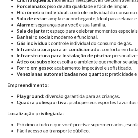
Porcelanato:
piso de alta qualidade e fácil de limpar.
Hidrômetro individual:
controle individual do consumo 
Sala de estar:
ampla e aconchegante, ideal para relaxar e 
Alarme:
segurança para você e sua família.
Sala de jantar:
espaço para celebrar momentos especiai
Banheiro social:
moderno e funcional.
Gás individual:
controle individual do consumo de gás.
Infraestrutura para ar condicionado:
conforto em todas
Infraestrutura para instalação de piscina:
personalize 
Ático ou subsolo:
escolha o ambiente que melhor se adapt
Forro em gesso:
acabamento impecável e sofisticado.
Venezianas automatizadas nos quartos:
praticidade e
Empreendimento:
Playground:
diversão garantida para as crianças.
Quadra poliesportiva:
pratique seus esportes favoritos
Localização privilegiada:
Próximo a tudo o que você precisa: supermercados, escolas
Fácil acesso ao transporte público.