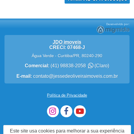
JDO imoveis
CRECI: 07468-J
Água Verde
-
Curitiba
/
PR
,
80240-290
Comercial:
(41) 98838-2058
(Claro)
E-mail:
contato@jessedeoliveiraimoveis.com.br
Política de Privacidade
Este site usa cookies para melhorar a sua experiência