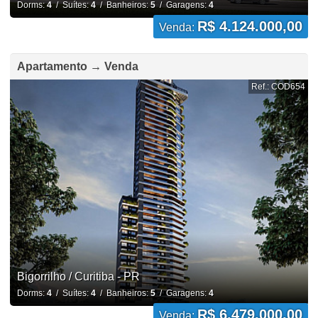
Dorms:
4
/ Suítes:
4
/ Banheiros:
5
/ Garagens:
4
R$ 4.124.000,00
Venda:
Apartamento → Venda
Ref.: COD654
Bigorrilho / Curitiba - PR
Dorms:
4
/ Suítes:
4
/ Banheiros:
5
/ Garagens:
4
R$ 6.479.000,00
Venda: