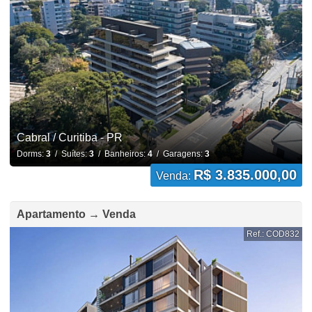
Cabral / Curitiba - PR
Dorms:
3
/ Suítes:
3
/ Banheiros:
4
/ Garagens:
3
R$ 3.835.000,00
Venda:
Apartamento → Venda
Ref.: COD832