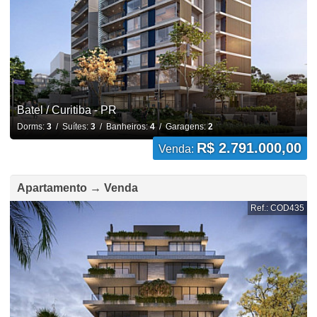
Batel / Curitiba - PR
Dorms:
3
/ Suítes:
3
/ Banheiros:
4
/ Garagens:
2
R$ 2.791.000,00
Venda:
Apartamento → Venda
Ref.: COD435