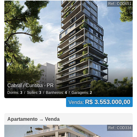
Ref.: COD651
Cabral / Curitiba - PR
Dorms:
3
/ Suítes:
3
/ Banheiros:
4
/ Garagens:
2
R$ 3.553.000,00
Venda:
Apartamento → Venda
Ref.: COD334