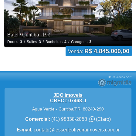
Batel / Curitiba - PR
Dorms:
3
/ Suítes:
3
/ Banheiros:
4
/ Garagens:
3
R$ 4.845.000,00
Venda:
JDO imoveis
CRECI: 07468-J
Água Verde
-
Curitiba
/
PR
,
80240-290
Comercial:
(41) 98838-2058
(Claro)
E-mail:
contato@jessedeoliveiraimoveis.com.br