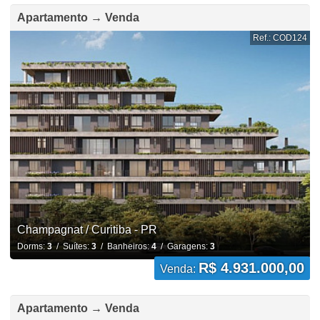
Apartamento → Venda
Ref.: COD124
Champagnat / Curitiba - PR
Dorms:
3
/ Suítes:
3
/ Banheiros:
4
/ Garagens:
3
R$ 4.931.000,00
Venda:
Apartamento → Venda