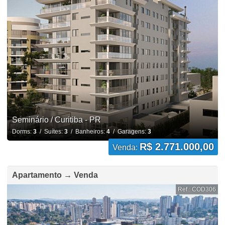
Seminário / Curitiba - PR
Dorms:
3
/ Suítes:
3
/ Banheiros:
4
/ Garagens:
3
R$ 2.771.000,00
Venda:
Apartamento → Venda
Ref.: COD306